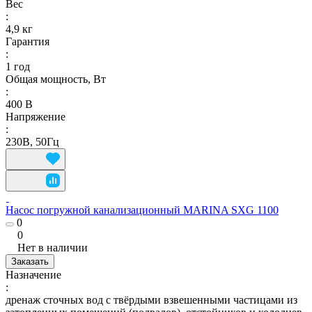
Вес
:
4,9 кг
Гарантия
:
1 год
Общая мощность, Вт
:
400 В
Напряжение
:
230В, 50Гц
Насос погружной канализационный MARINA SXG 1100
0
0
Нет в наличии
Заказать
Назначение
:
дренаж сточных вод с твёрдыми взвешенными частицами из