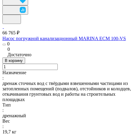
66 765 ₽
Насос погружной канализационный MARINA ECM 100-VS
0
0
Достаточно
В корзину
Назначение
:
дренаж сточных вод с твёрдыми взвешенными частицами из
затопленных помещений (подвалов), отстойников и колодцев,
откачивания грунтовых вод и работы на строительных
площадках
Тип
:
дренажный
Вес
:
19,7 кг