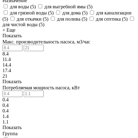
Назначение
для воды
(
5
)
для выгребной ямы
(
5
)
для грязной воды
(
5
)
для дома
(
5
)
для канализации
(
5
)
для откачки
(
5
)
для полива
(
5
)
для септика
(
5
)
для чистой воды
(
5
)
+ Еще
Показать
Макс. производительность насоса, м3/час
8.4
11.4
14.4
17.4
21
Показать
Потребляемая мощность насоса, кВт
0.4
0.4
0.4
1.4
1.1
Показать
Группа