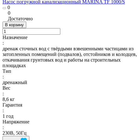
Насос погружной канализационный MARINA TF 1000/S
0
0
Достаточно
В корзину
Назначение
:
дренаж сточных вод с твёрдыми взвешенными частицами из
затопленных помещений (подвалов), отстойников и колодцев,
откачивания грунтовых вод и работы на строительных
площадках
Тип
:
дренажный
Вес
:
8,6 кг
Гарантия
:
1 год
Напряжение
:
230В, 50Гц