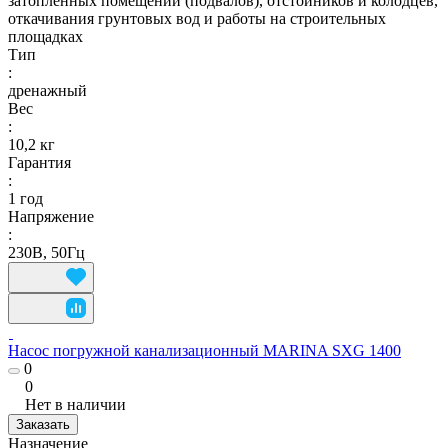
затопленных помещений (подвалов), отстойников и колодцев,
откачивания грунтовых вод и работы на строительных
площадках
Тип
:
дренажный
Вес
:
10,2 кг
Гарантия
:
1 год
Напряжение
:
230В, 50Гц
Насос погружной канализационный MARINA SXG 1400
0
0
Нет в наличии
Заказать
Назначение