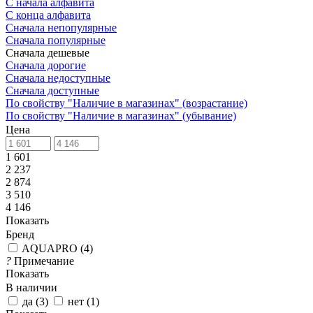
С начала алфавита
С конца алфавита
Сначала непопулярные
Сначала популярные
Сначала дешевые
Сначала дорогие
Сначала недоступные
Сначала доступные
По свойству "Наличие в магазинах" (возрастание)
По свойству "Наличие в магазинах" (убывание)
Цена
1 601
2 237
2 874
3 510
4 146
Показать
Бренд
AQUAPRO
(
4
)
?
Примечание
Показать
В наличии
да
(
3
)
нет
(
1
)