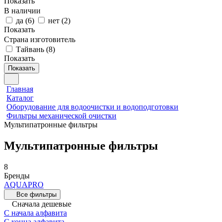
Показать
В наличии
да
(
6
)
нет
(
2
)
Показать
Страна изготовитель
Тайвань
(
8
)
Показать
Показать
Главная
Каталог
Оборудование для водоочистки и водоподготовки
Фильтры механической очистки
Мультипатронные фильтры
Мультипатронные фильтры
8
Бренды
AQUAPRO
Все фильтры
Сначала дешевые
С начала алфавита
С конца алфавита