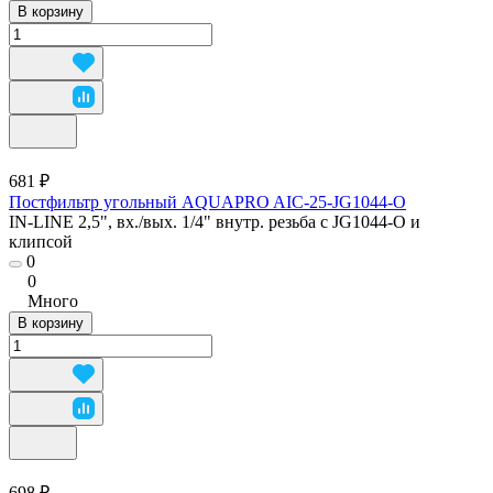
В корзину
681 ₽
Постфильтр угольный AQUAPRO AIC-25-JG1044-O
IN-LINE 2,5", вх./вых. 1/4" внутр. резьба с JG1044-O и
клипсой
0
0
Много
В корзину
698 ₽