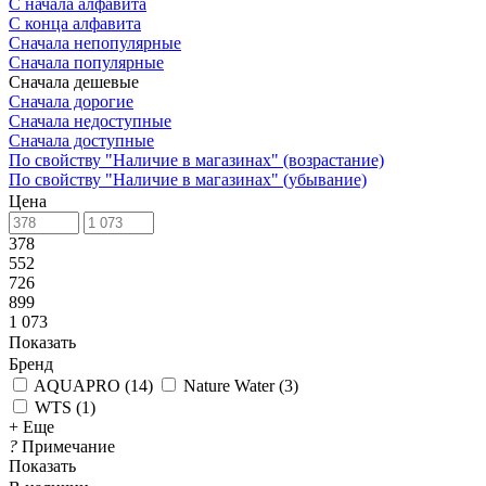
С начала алфавита
С конца алфавита
Сначала непопулярные
Сначала популярные
Сначала дешевые
Сначала дорогие
Сначала недоступные
Сначала доступные
По свойству "Наличие в магазинах" (возрастание)
По свойству "Наличие в магазинах" (убывание)
Цена
378
552
726
899
1 073
Показать
Бренд
AQUAPRO
(
14
)
Nature Water
(
3
)
WTS
(
1
)
+ Еще
?
Примечание
Показать