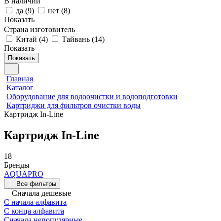
В наличии
да
(
9
)
нет
(
8
)
Показать
Страна изготовитель
Китай
(
4
)
Тайвань
(
14
)
Показать
Показать
Главная
Каталог
Оборудование для водоочистки и водоподготовки
Картриджи для фильтров очистки воды
Картридж In-Line
Картридж In-Line
18
Бренды
AQUAPRO
Все фильтры
Сначала дешевые
С начала алфавита
С конца алфавита
Сначала непопулярные