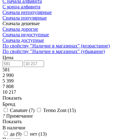
С начала алфавита
С конца алфавита
Сначала непопулярные
Сначала популярные
Сначала дешевые
Сначала дорогие
Сначала недоступные
Сначала доступные
По свойству "Наличие в магазинах" (возрастание)
По свойству "Наличие в магазинах" (убывание)
Цена
581
2 990
5 399
7 808
10 217
Показать
Бренд
Canature
(
7
)
Termo Zont
(
15
)
?
Примечание
Показать
В наличии
да
(
9
)
нет
(
13
)