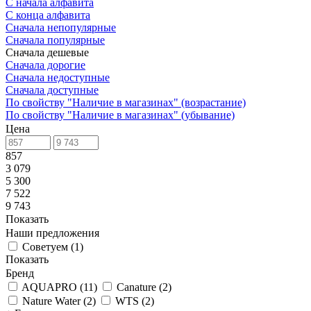
С начала алфавита
С конца алфавита
Сначала непопулярные
Сначала популярные
Сначала дешевые
Сначала дорогие
Сначала недоступные
Сначала доступные
По свойству "Наличие в магазинах" (возрастание)
По свойству "Наличие в магазинах" (убывание)
Цена
857
3 079
5 300
7 522
9 743
Показать
Наши предложения
Советуем
(
1
)
Показать
Бренд
AQUAPRO
(
11
)
Canature
(
2
)
Nature Water
(
2
)
WTS
(
2
)