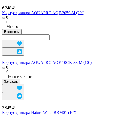
6 248 ₽
Корпус фильтра AQUAPRO AQF-2050-M (20'')
0
0
Много
В корзину
Корпус фильтра AQUAPRO AQF-10CK-38-M (10'')
0
0
Нет в наличии
Заказать
2 945 ₽
Корпус фильтра Nature Water BRM01 (10'')