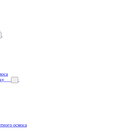
а
моса
ку
тного осмоса