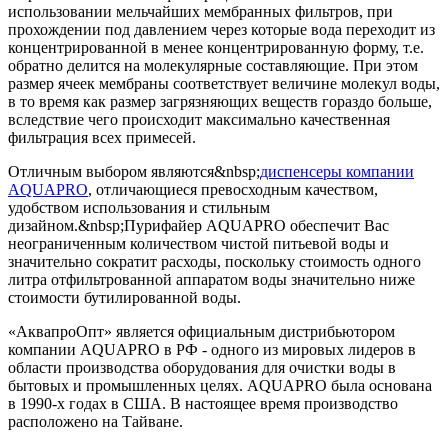
использовании мельчайших мембранных фильтров, при
прохождении под давлением через которые вода переходит из
концентрированной в менее концентрированную форму, т.е.
обратно делится на молекулярные составляющие. При этом
размер ячеек мембраны соответствует величине молекул воды,
в то время как размер загрязняющих веществ гораздо больше,
вследствие чего происходит максимально качественная
фильтрация всех примесей.
Отличным выбором являются&nbsp;
диспенсеры компании
AQUAPRO
, отличающиеся превосходным качеством,
удобством использования и стильным
дизайном.&nbsp;Пурифайер AQUAPRO обеспечит Вас
неограниченным количеством чистой питьевой воды и
значительно сократит расходы, поскольку стоимость одного
литра отфильтрованной аппаратом воды значительно ниже
стоимости бутилированной воды.
«АквапроОпт» является официальным дистрибьютором
компании AQUAPRO в РФ - одного из мировых лидеров в
области производства оборудования для очистки воды в
бытовых и промышленных целях. AQUAPRO была основана
в 1990-х годах в США. В настоящее время производство
расположено на Тайване.