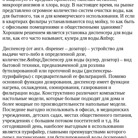
микроорганизмов и хлора, воду. В настоящее время, на рынке
представлено огромное количество систем очистки воды, как
для бытового, так и для коммерческого использования. И если
в квартирах фильтры устанавливаются под мойку, то как быть
с офисными помещениями и общественными зданиями?
Хорошим решением является установка диспенсера для воды
или, как его часто называют, кулера для воды.&nbsp;
Диспенсер (от англ. dispenser – дозатор) – устройство для
выдачи чего-либо в определенной дозе,
количестве.&nbsp;Диспенсер для воды (кулер, дозатор) – вид
бытовой техники, предназначенной для розлива
бутилированной или проточной воды (диспенсеры-
пурифайеры) с предварительной ее фильтрацией. Помимо
основной функции дозирования, диспенсер имеет функции
нагрева, охлаждения, озонирования, газирования и
фильтрации воды. Конструктивно различают компактные
настольные модели, которые больше подходят для дома и
более мощные по производительности напольные модели.
Последние выгодно использовать в офисах, в медицинских
учреждениях, детских садах, местах общественного питания,
учреждениях с большим потоком посетителей и т.д. На
сегодняшний день, наиболее выгодным в использовании
является пурифайер, главными преимуществами которого
перед диспенсерами для бутилированной воды (кулерами)