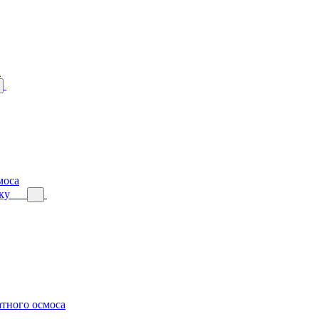
а
моса
ку
тного осмоса