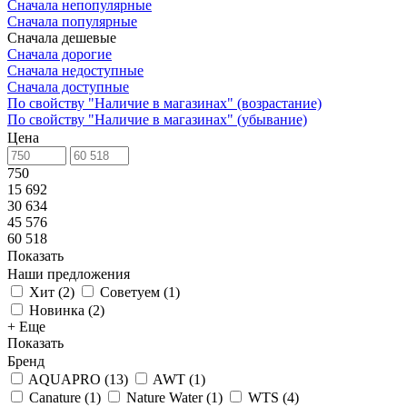
Сначала непопулярные
Сначала популярные
Сначала дешевые
Сначала дорогие
Сначала недоступные
Сначала доступные
По свойству "Наличие в магазинах" (возрастание)
По свойству "Наличие в магазинах" (убывание)
Цена
750
15 692
30 634
45 576
60 518
Показать
Наши предложения
Хит
(
2
)
Советуем
(
1
)
Новинка
(
2
)
+ Еще
Показать
Бренд
AQUAPRO
(
13
)
AWT
(
1
)
Canature
(
1
)
Nature Water
(
1
)
WTS
(
4
)