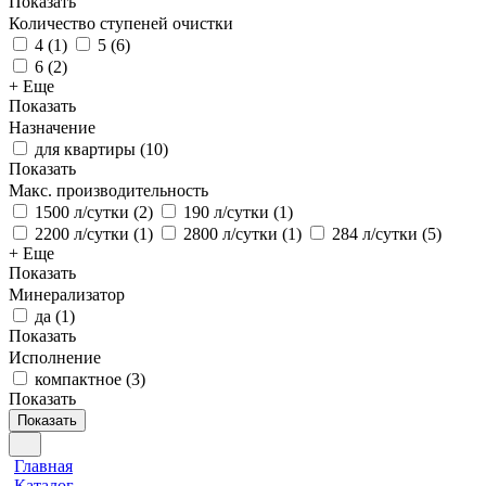
Показать
Количество ступеней очистки
4
(
1
)
5
(
6
)
6
(
2
)
+ Еще
Показать
Назначение
для квартиры
(
10
)
Показать
Макс. производительность
1500 л/сутки
(
2
)
190 л/сутки
(
1
)
2200 л/сутки
(
1
)
2800 л/сутки
(
1
)
284 л/сутки
(
5
)
+ Еще
Показать
Минерализатор
да
(
1
)
Показать
Исполнение
компактное
(
3
)
Показать
Показать
Главная
Каталог