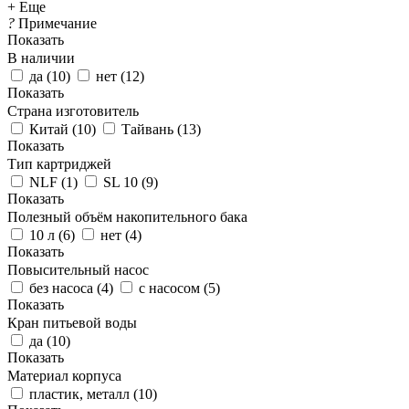
+ Еще
?
Примечание
Показать
В наличии
да
(
10
)
нет
(
12
)
Показать
Страна изготовитель
Китай
(
10
)
Тайвань
(
13
)
Показать
Тип картриджей
NLF
(
1
)
SL 10
(
9
)
Показать
Полезный объём накопительного бака
10 л
(
6
)
нет
(
4
)
Показать
Повысительный насос
без насоса
(
4
)
с насосом
(
5
)
Показать
Кран питьевой воды
да
(
10
)
Показать
Материал корпуса
пластик, металл
(
10
)