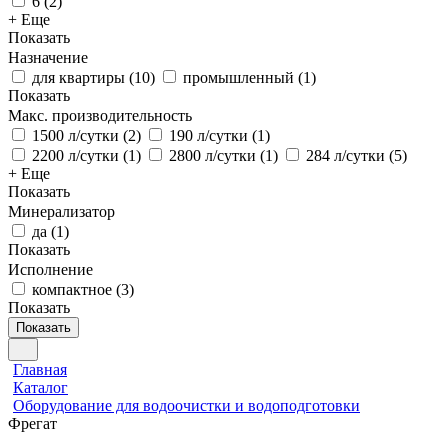
6
(
2
)
+ Еще
Показать
Назначение
для квартиры
(
10
)
промышленный
(
1
)
Показать
Макс. производительность
1500 л/сутки
(
2
)
190 л/сутки
(
1
)
2200 л/сутки
(
1
)
2800 л/сутки
(
1
)
284 л/сутки
(
5
)
+ Еще
Показать
Минерализатор
да
(
1
)
Показать
Исполнение
компактное
(
3
)
Показать
Показать
Главная
Каталог
Оборудование для водоочистки и водоподготовки
Фрегат