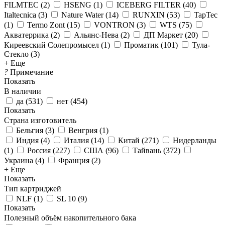
FILMTEC
(
2
)
HSENG
(
1
)
ICEBERG FILTER
(
40
)
Italtecnica
(
3
)
Nature Water
(
14
)
RUNXIN
(
53
)
TapTec
(
1
)
Termo Zont
(
15
)
VONTRON
(
3
)
WTS
(
75
)
Акватеррика
(
2
)
Альянс-Нева
(
2
)
ДП Маркет
(
20
)
Киреевский Солепромысел
(
1
)
Проматик
(
101
)
Тула-
Стекло
(
3
)
+ Еще
?
Примечание
Показать
В наличии
да
(
531
)
нет
(
454
)
Показать
Страна изготовитель
Бельгия
(
3
)
Венгрия
(
1
)
Индия
(
4
)
Италия
(
14
)
Китай
(
271
)
Нидерланды
(
1
)
Россия
(
227
)
США
(
96
)
Тайвань
(
372
)
Украина
(
4
)
Франция
(
2
)
+ Еще
Показать
Тип картриджей
NLF
(
1
)
SL 10
(
9
)
Показать
Полезный объём накопительного бака