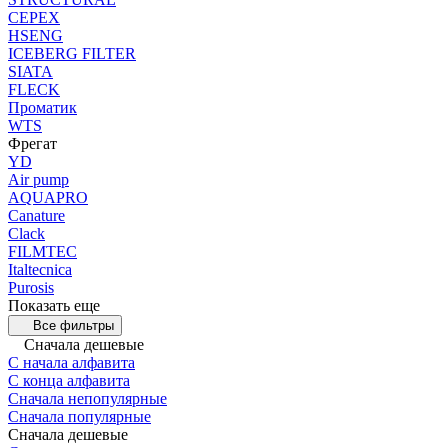
CEPEX
HSENG
ICEBERG FILTER
SIATA
FLECK
Проматик
WTS
Фрегат
YD
Air pump
AQUAPRO
Canature
Clack
FILMTEC
Italtecnica
Purosis
Показать еще
Все фильтры
Сначала дешевые
С начала алфавита
С конца алфавита
Сначала непопулярные
Сначала популярные
Сначала дешевые