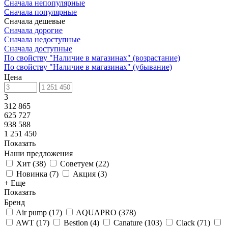
Сначала непопулярные
Сначала популярные
Сначала дешевые
Сначала дорогие
Сначала недоступные
Сначала доступные
По свойству "Наличие в магазинах" (возрастание)
По свойству "Наличие в магазинах" (убывание)
Цена
3
312 865
625 727
938 588
1 251 450
Показать
Наши предложения
Хит
(
38
)
Советуем
(
22
)
Новинка
(
7
)
Акция
(
3
)
+ Еще
Показать
Бренд
Air pump
(
17
)
AQUAPRO
(
378
)
AWT
(
17
)
Bestion
(
4
)
Canature
(
103
)
Clack
(
71
)