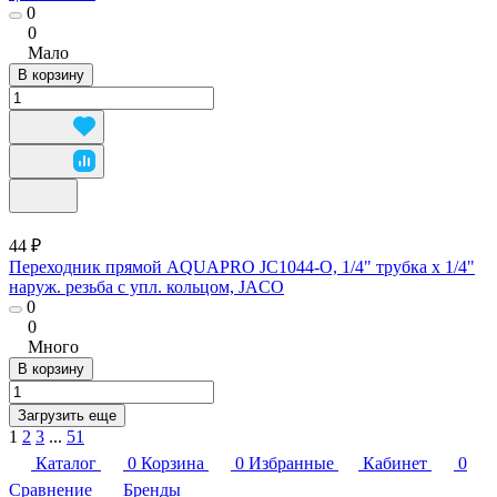
0
0
Мало
В корзину
44 ₽
Переходник прямой AQUAPRO JC1044-O, 1/4" трубка х 1/4"
наруж. резьба с упл. кольцом, JACO
0
0
Много
В корзину
Загрузить еще
1
2
3
...
51
Каталог
0
Корзина
0
Избранные
Кабинет
0
Сравнение
Бренды