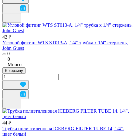
42 ₽
Угловой фитинг WTS ST013-A, 1/4" трубка х 1/4" стержень,
John Guest
0
0
Много
В корзину
44 ₽
Трубка полиэтиленовая ICEBERG FILTER TUBE 14, 1/4",
цвет белый