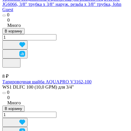
JG6066, 3/8" трубка х 3/8" наруж. резьба х 3/8" трубка, John
Guest
0
0
Много
В корзину
8 ₽
Тарировочная шайба AQUAPRO V3162-100
WS1 DLFC 100 (10,0 GPM) для 3/4"
0
0
Много
В корзину