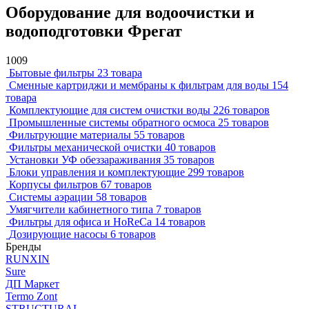
Оборудование для водоочистки и
водоподготовки Фрегат
1009
Бытовые фильтры
23 товара
Сменные картриджи и мембраны к фильтрам для воды
154
товара
Комплектующие для систем очистки воды
226 товаров
Промышленные системы обратного осмоса
25 товаров
Фильтрующие материалы
55 товаров
Фильтры механической очистки
40 товаров
Установки УФ обеззараживания
35 товаров
Блоки управления и комплектующие
299 товаров
Корпусы фильтров
67 товаров
Системы аэрации
58 товаров
Умягчители кабинетного типа
7 товаров
Фильтры для офиса и HoReCa
14 товаров
Дозирующие насосы
6 товаров
Бренды
RUNXIN
Sure
ДП Маркет
Termo Zont
STRUCTURAL