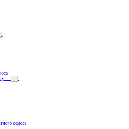
а
моса
ку
тного осмоса